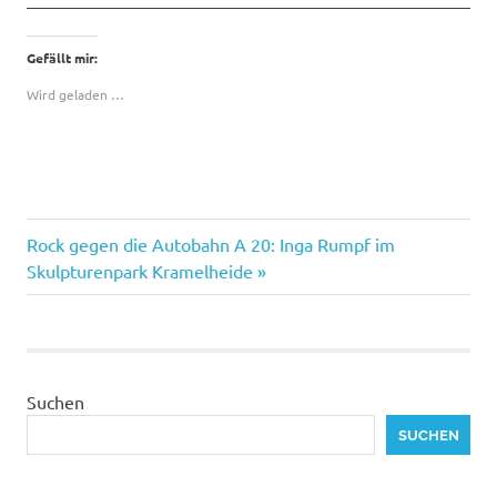
Gefällt mir:
Wird geladen …
Kultur
Nächster
Beitragsnavigation
Rock gegen die Autobahn A 20: Inga Rumpf im
Natur
Beitrag:
Skulpturenpark Kramelheide
Verkehr
Suchen
SUCHEN