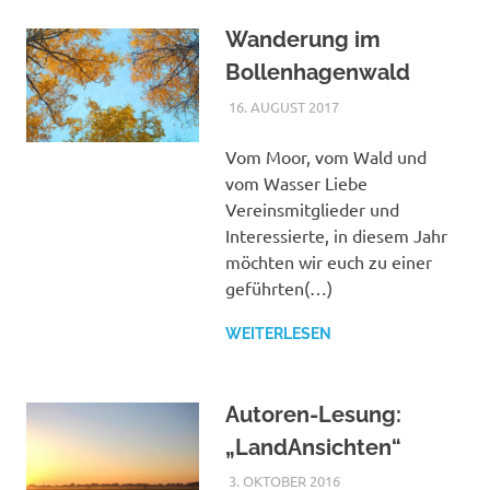
Wanderung im
Bollenhagenwald
16. AUGUST 2017
MASCHUS
VERANSTALTUNGEN
DER
SCHUTZGEMEINSCHAF
Vom Moor, vom Wald und
vom Wasser Liebe
Vereinsmitglieder und
Interessierte, in diesem Jahr
möchten wir euch zu einer
geführten(…)
WEITERLESEN
Autoren-Lesung:
„LandAnsichten“
3. OKTOBER 2016
MASCHUS
VERANSTALTUNGEN