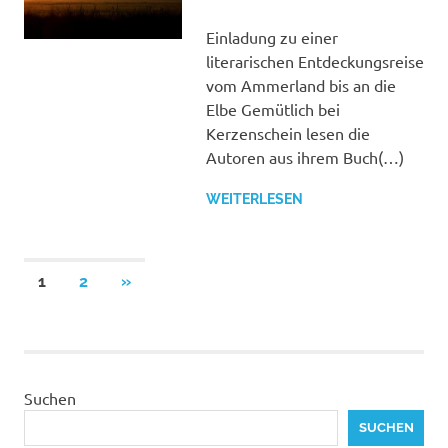
DER
SCHUTZGEMEINSCHAF
Einladung zu einer
literarischen Entdeckungsreise
vom Ammerland bis an die
Elbe Gemütlich bei
Kerzenschein lesen die
Autoren aus ihrem Buch(…)
WEITERLESEN
Beitragsnavigation
NÄCHSTE
1
2
»
BEITRÄGE
Suchen
SUCHEN