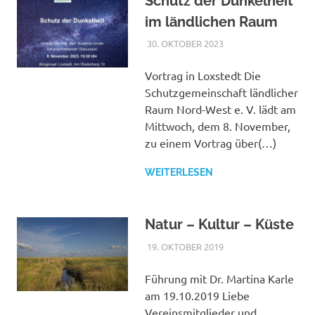
Schutz der Dunkelheit
West
im ländlichen Raum
e.
30. OKTOBER 2023
ADMIN_SLR
VERANSTALTUNGEN
DER
V.
SCHUTZGEMEINSCHA
Vortrag in Loxstedt Die
Schutzgemeinschaft ländlicher
Raum Nord-West e. V. lädt am
Mittwoch, dem 8. November,
zu einem Vortrag über(…)
WEITERLESEN
Natur – Kultur – Küste
19. OKTOBER 2019
MASCHUS
VERANSTALTUNGEN
DER
SCHUTZGEMEINSCHA
Führung mit Dr. Martina Karle
am 19.10.2019 Liebe
Vereinsmitglieder und