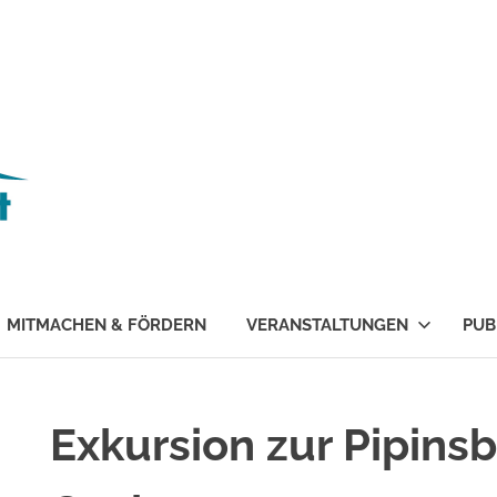
Schutzgemeinschaft
ländlicher
Raum
Nord-
West
MITMACHEN & FÖRDERN
VERANSTALTUNGEN
PUB
e.
V.
Exkursion zur Pipins