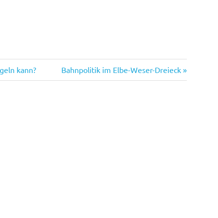
Nächster
geln kann?
Bahnpolitik im Elbe-Weser-Dreieck
Beitrag: