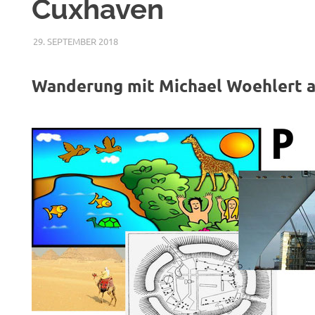
Cuxhaven
29. SEPTEMBER 2018
MASCHUS
VERANSTALTUNGEN DER SCHUTZGEMEINSCHA
Wanderung mit Michael Woehlert 