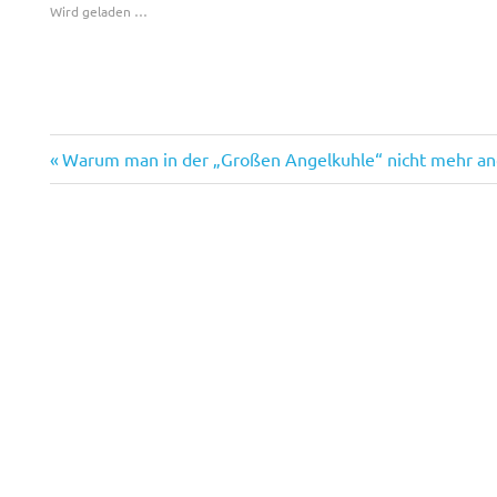
Wird geladen …
Geschichte
Vorheriger
Beitragsnavigation
Warum man in der „Großen Angelkuhle“ nicht mehr an
Kultur
Beitrag:
Natur