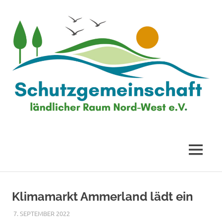
Zum
Inhalt
springen
Schutzgemeinschaft
ländlicher
MENÜ
Raum
Klimamarkt Ammerland lädt ein
Nord-
7. SEPTEMBER 2022
ADMIN_SLR
VERANSTALTUNGEN VON ANDEREN