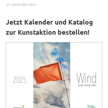
West
27. NOVEMBER 2024
ADMIN_SLR
VERANSTALTUNGEN DER SCHUTZGEMEINSCHAFT
,
VERANSTALTUNGEN VON ANDEREN
e.
ORGANISATIONEN
Jetzt Kalender und Katalog
V.
zur Kunstaktion bestellen!