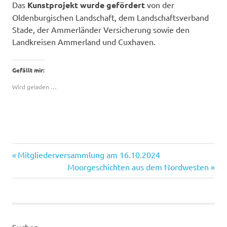
Das
Kunstprojekt wurde gefördert
von der
Oldenburgischen Landschaft, dem Landschaftsverband
Stade, der Ammerländer Versicherung sowie den
Landkreisen Ammerland und Cuxhaven.
Gefällt mir:
Wird geladen …
Kultur
Vorheriger
Beitragsnavigation
Mitgliederversammlung am 16.10.2024
Natur
Beitrag:
Nächster
Moorgeschichten aus dem Nordwesten
Beitrag:
Suchen