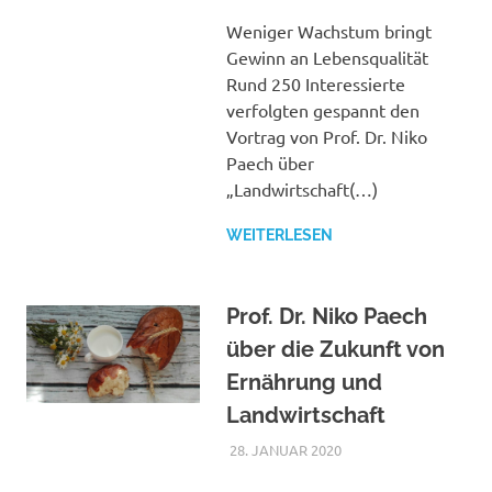
DER
SCHUTZGEMEINSCHAF
Weniger Wachstum bringt
VERANSTALTUNGEN
Gewinn an Lebensqualität
VON ANDEREN
Rund 250 Interessierte
ORGANISATIONEN
verfolgten gespannt den
Vortrag von Prof. Dr. Niko
Paech über
„Landwirtschaft(…)
WEITERLESEN
Prof. Dr. Niko Paech
über die Zukunft von
Ernährung und
Landwirtschaft
28. JANUAR 2020
ADMIN_SLR
VERANSTALTUNGEN
DER
SCHUTZGEMEINSCHAF