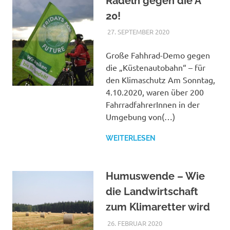
Radeln gegen die A
West
20!
e.
27. SEPTEMBER 2020
ADMIN_SLR
VERANSTALTUNGE
VON ANDEREN
V.
ORGANISATIONEN
Große Fahhrad-Demo gegen
die „Küstenautobahn“ – für
den Klimaschutz Am Sonntag,
4.10.2020, waren über 200
FahrradfahrerInnen in der
Umgebung von(…)
WEITERLESEN
Humuswende – Wie
die Landwirtschaft
zum Klimaretter wird
26. FEBRUAR 2020
ADMIN_SLR
VERANSTALTUNGEN