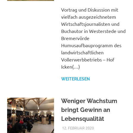
DER
SCHUTZGEMEINSCHA
Vortrag und Diskussion mit
vielfach ausgezeichnetem
Wirtschaftsjournalisten und
Buchautor in Westerstede und
Bremervörde
Humusaufbauprogramm des
landwirtschaftlichen
Vollerwerbbetriebs – Hof
Icken(…)
WEITERLESEN
Weniger Wachstum
bringt Gewinn an
Lebensqualität
12. FEBRUAR 2020
ADMIN_SLR
VERANSTALTUNGEN