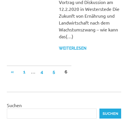
Vortrag und Diskussion am
VERANSTALTUNGEN
12.2.2020 in Westerstede Die
VON ANDEREN
Zukunft von Ernährung und
ORGANISATIONEN
Landwirtschaft nach dem
Wachstumszwang – wie kann
das(…)
WEITERLESEN
Beitragsnavigation
…
VORHERIGE
«
1
4
5
6
BEITRÄGE
Suchen
SUCHEN